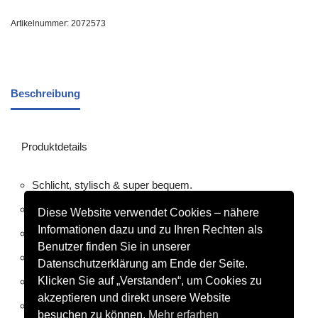
Artikelnummer:
2072573
Beschreibung
Produktdetails
Schlicht, stylisch & super bequem.
Baumwollmix mit Soft Touch
Diese Website verwendet Cookies – nähere
Informationen dazu und zu Ihren Rechten als
Innen flauschig angeraut
Benutzer finden Sie in unserer
Lockerer Unisex Schnitt für Damen und Herren
Datenschutzerklärung am Ende der Seite.
Klicken Sie auf „Verstanden“, um Cookies zu
Gefütterte Kapuze
akzeptieren und direkt unsere Website
Gesticktes Ton-in-Ton Logo auf der Schulterpartie
besuchen zu können.
Mehr erfarhen