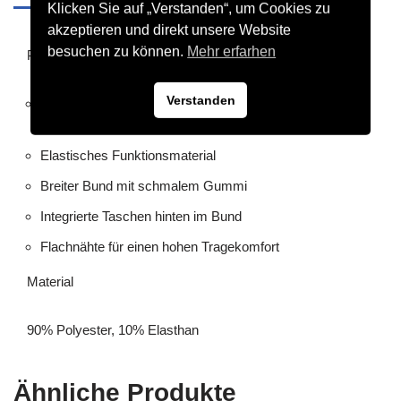
Klicken Sie auf „Verstanden“, um Cookies zu
akzeptieren und direkt unsere Website
besuchen zu können.
Mehr erfarhen
Produktdetails
Verstanden
Must-have für Sport und Alltag! Die schlichte Tight
unterstützt dich in jeder Situation perfekt.
Elastisches Funktionsmaterial
Breiter Bund mit schmalem Gummi
Integrierte Taschen hinten im Bund
Flachnähte für einen hohen Tragekomfort
Material
90% Polyester, 10% Elasthan
Ähnliche Produkte