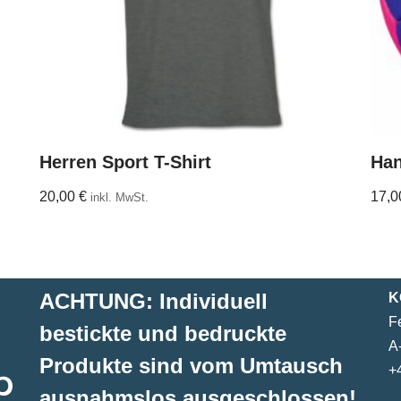
Herren Sport T-Shirt
Han
20,00
€
17,
inkl. MwSt.
ACHTUNG: Individuell
K
F
bestickte und bedruckte
A
Produkte sind vom Umtausch
+
ausnahmslos ausgeschlossen!