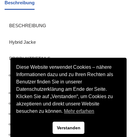
Beschreibung
BESCHREIBUNG
Hybrid Jacke
PRODUKTDETAILS
Diese Website verwendet Cookies – nähere
Informationen dazu und zu Ihren Rechten als
Wärmende, wattierte Übergangsjacke für niedrigere
Benutzer finden Sie in unserer
Temperaturen.
Datenschutzerklärung am Ende der Seite.
Wattiertes Material im oberen Bereich
Klicken Sie auf „Verstanden“, um Cookies zu
Hält dank angerauter Innenseite angenehm warm
akzeptieren und direkt unsere Website
besuchen zu können.
Mehr erfarhen
Seitliche Reißverschlusstaschen
Reißverschluss mit Kinnschutz
Verstanden
Hoher Kragen mit Kapuze