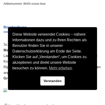
Artikelnummer:
BH04 ocean blue
Beschreibung
Diese Website verwendet Cookies – nähere
Informationen dazu und zu Ihren Rechten als
Schwerer Kapuzen Sweater
Benutzer finden Sie in unserer
Material:
300g/m², 65% Baumwolle, 35% Polyester
Datenschutzerklärung am Ende der Seite.
Länger geschnitten, gefütterte Kapuze mit Teilungsnähten und
Klicken Sie auf „Verstanden“, um Cookies zu
Kordel, Halbmond im Nacken, Nackenband, breite
akzeptieren und direkt unsere Website
Rippstrickbündchen an Ärmel und Saum, Kängurutasche, innen
besuchen zu können.
Mehr erfarhen
angeraut, neutrales Größenlabel, 30° waschbar
Größen:
XS – 5XL
Verstanden