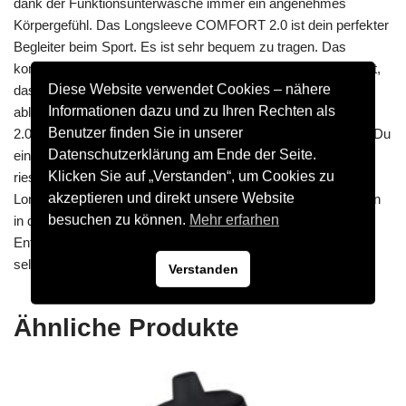
dank der Funktionsunterwäsche immer ein angenehmes
Körpergefühl. Das Longsleeve COMFORT 2.0 ist dein perfekter
Begleiter beim Sport. Es ist sehr bequem zu tragen. Das
komplette Longsleeve ist seamless verarbeitet. Dies bedeutet,
Diese Website verwendet Cookies – nähere
dass dich keine unangenehm Druckstellen beim Sport
Informationen dazu und zu Ihren Rechten als
ablenken. Der Komfort steht bei dem Longsleeve COMFORT
Benutzer finden Sie in unserer
2.0 im Vordergrund. Selbst bei großer Anstrengung bewahrst Du
Datenschutzerklärung am Ende der Seite.
ein angenehmes Körpergefühl. JAKO ist bekannt für eine
Klicken Sie auf „Verstanden“, um Cookies zu
riesiege Farb- und Größenauswahl. In zwölf Farben ist das
akzeptieren und direkt unsere Website
Longsleeve für Kinder in den Größen 3XS – XS und für Herren
besuchen zu können.
Mehr erfarhen
in den Größen S – XXL im JAKO Onlineshop erhältlich.
Entdecke jetzt die funkionelle Underwear und überzeuge dich
selbst.
Verstanden
Ähnliche Produkte