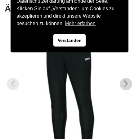
Datenschutzerklärung am Ende der Seite.
Ähnliche Produkte
Klicken Sie auf „Verstanden“, um Cookies zu
akzeptieren und direkt unsere Website
besuchen zu können.
Mehr erfarhen
Verstanden