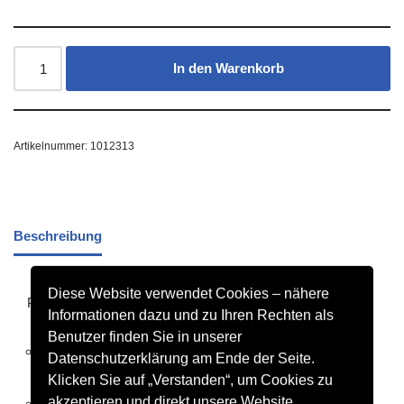
In den Warenkorb
Artikelnummer:
1012313
Beschreibung
Diese Website verwendet Cookies – nähere
PRODUKTDETAILS
Informationen dazu und zu Ihren Rechten als
Benutzer finden Sie in unserer
Schlichte, hochwertige Präsentationsjacke für einen
Datenschutzerklärung am Ende der Seite.
einheitlichen Auftritt beim Wettkampf oder Spiel.
Klicken Sie auf „Verstanden“, um Cookies zu
akzeptieren und direkt unsere Website
Leichtes, elastisches Funktionsmaterial