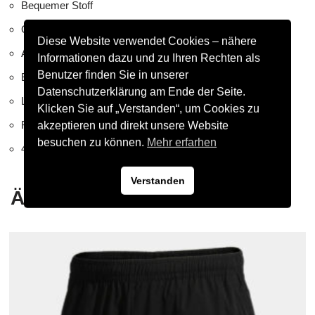
Bequemer Stoff
Gerippte Manschetten
Diese Website verwendet Cookies – nähere
Anti-Rutsch
Informationen dazu und zu Ihren Rechten als
Benutzer finden Sie in unserer
Elastisches Band am Rist zur Optimierung der Passform
Datenschutzerklärung am Ende der Seite.
Länge bis zur Mitte der Wade
Klicken Sie auf „Verstanden“, um Cookies zu
Fersenverstärkung
akzeptieren und direkt unsere Website
besuchen zu können.
Mehr erfarhen
40% Baumwolle, 35% Nylon, 20% Polyester, 5% Elastan
Verstanden
Ähnliche Produkte