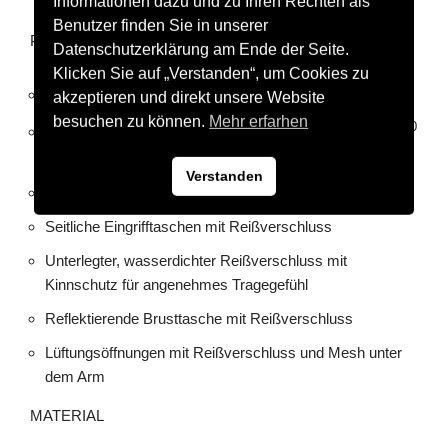
Informationen dazu und zu Ihren Rechten als
Benutzer finden Sie in unserer
PRODUKTDETAILS
Datenschutzerklärung am Ende der Seite.
Klicken Sie auf „Verstanden“, um Cookies zu
Atmungsaktiver Schutz bei jeder Bewegung.
akzeptieren und direkt unsere Website
besuchen zu können.
Mehr erfarhen
®<sup> Membran: 5.000 mm Wassersäule, 3.000
ERIMA-TEX
g/m²/24h Atmungsaktivität, winddicht
Verstanden
Abnehmbare Kapuze
Seitliche Eingrifftaschen mit Reißverschluss
Unterlegter, wasserdichter Reißverschluss mit
Kinnschutz für angenehmes Tragegefühl
Reflektierende Brusttasche mit Reißverschluss
Lüftungsöffnungen mit Reißverschluss und Mesh unter
dem Arm
MATERIAL