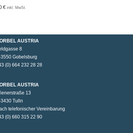
00
€
14,00
€
inkl. MwSt.
inkl. MwS
ORBEL AUSTRIA
eldgasse 8
-3550 Gobelsburg
43 (0) 664 232 28 28
ORBEL AUSTRIA
ienerstraße 13
-3430 Tulln
ach telefonischer Vereinbarung
43 (0) 660 315 22 90