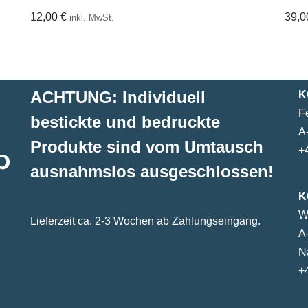
12,00
€
39,
inkl. MwSt.
ACHTUNG: Individuell
K
F
bestickte und bedruckte
A
Produkte sind vom Umtausch
+
ausnahmslos ausgeschlossen!
K
W
Lieferzeit ca. 2-3 Wochen ab Zahlungseingang.
A
N
+