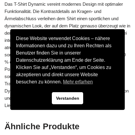
Das T-Shirt Dynamic vereint modernes Design mit optimaler
Funktionalität. Die Kontrastdetails an Kragen- und
Ärmelabschluss verleihen dem Shirt einen sportlichen und
dynamischen Look, der auf dem Platz genauso überzeugt wie in
der Freizeit. Mit der Keep Dry-Technologie bleibst du selbst bei
Diese Website verwendet Cookies – nähere
intensiven Trainingseinheiten angenehm trocken. Das
Informationen dazu und zu Ihren Rechten als
atmungsaktive Material leitet Feuchtigkeit zuverlässig ab und
Benutzer finden Sie in unserer
sorgt für maximalen Tragekomfort. Besonders nachhaltig: 100
Datenschutzerklärung am Ende der Seite.
% der eingesetzten Materialien bestehen aus recyceltem
Klicken Sie auf „Verstanden“, um Cookies zu
Polyester, sodass du nicht nur in Sachen Style punktest,
akzeptieren und direkt unsere Website
sondern auch einen Beitrag zur Umwelt leistest. Egal ob im
besuchen zu können.
Mehr erfarhen
Training, beim Joggen oder in deiner Freizeit – das T-Shirt
Dynamic bietet dir die perfekte Kombination aus Style, Funktion
und Nachhaltigkeit. Bestell jetzt und hol dir dein neues
Verstanden
Lieblingsshirt!
Ähnliche Produkte