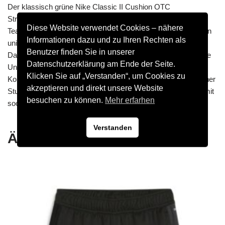
Der klassisch grüne Nike Classic II Cushion OTC
Strumpfstutzen mit weißem Swoosh (im aktuellen Nike
Diese Website verwendet Cookies – nähere
Teamsportkatalog heißt er Nike Dri-Fit Academy Socke) ist ein
Informationen dazu und zu Ihren Rechten als
universeller einfarbiger Unisex Fußballstutzen für Herren,
Benutzer finden Sie in unserer
Damen und Kinder ab Schuhgröße 30. Der wadenbedeckende
Datenschutzerklärung am Ende der Seite.
Universalstutzen im attraktiven Preisbereich ist optimal zum
Klicken Sie auf „Verstanden“, um Cookies zu
Kombinieren für diverse Nike Trikotset, wenn es ein klassischer
akzeptieren und direkt unsere Website
Stutzen mit Strumpf sein soll anstatt der modernen Variante mit
besuchen zu können.
Mehr erfarhen
sockenlosen Sleeves.
Verstanden
Ähnliche Produkte