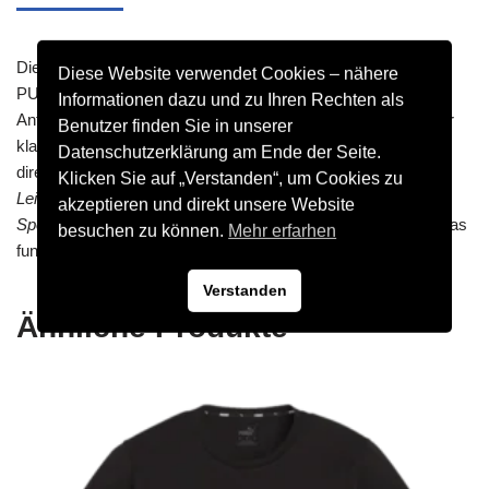
Die PUMA teamGOAL Trainingshose Damen gehört zum
Diese Website verwendet Cookies – nähere
PUMA Teamsport-Sortiment. Speziell konzipiert für die
Informationen dazu und zu Ihren Rechten als
Anforderungen von Fußballmannschaften, liegt der Fokus hier
Benutzer finden Sie in unserer
klar auf haltbarer Qualität und einem attraktiven Grundpreis
Datenschutzerklärung am Ende der Seite.
direkt ab dem ersten Teil.
Darum ist das auch unser Preis-
Klicken Sie auf „Verstanden“, um Cookies zu
Leistungstipp für dich, wenn du privat nach guter günstiger
akzeptieren und direkt unsere Website
Sporausstattung suchst.
Schauen wir mal zusammen, was das
besuchen zu können.
Mehr erfarhen
funktionale Stück Trainingsbekleidung an Features hat:
Verstanden
Ähnliche Produkte