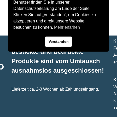
Benutzer finden Sie in unserer
Datenschutzerklärung am Ende der Seite.
Klicken Sie auf „Verstanden“, um Cookies zu
akzeptieren und direkt unsere Website
besuchen zu können.
Mehr erfarhen
ACHTUNG: Individuell
K
Verstanden
F
bestickte und bedruckte
A
Produkte sind vom Umtausch
+
ausnahmslos ausgeschlossen!
K
W
Lieferzeit ca. 2-3 Wochen ab Zahlungseingang.
A
N
+