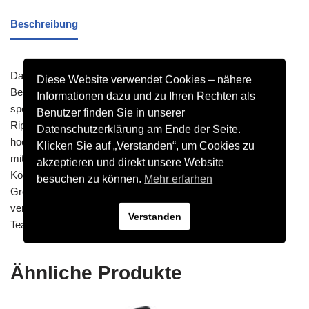
Beschreibung
Das Sweat CLASSICO eignet sich für jede Herausforderung.
Diese Website verwendet Cookies – nähere
Bestehend aus funktionellem Polyester sitzt es dank seines
Informationen dazu und zu Ihren Rechten als
sportlichen Schnitts optimal am Körper. Der Rundhals-
Benutzer finden Sie in unserer
Rippkragen verleiht einen klassischen Look – typisch für ein
Datenschutzerklärung am Ende der Seite.
hochwertiges Sweat beim Sport. Hals- und Ärmelabschlüsse
Klicken Sie auf „Verstanden“, um Cookies zu
mit elastischer Binding garantieren den passenden Sitz am
akzeptieren und direkt unsere Website
Körper. Das Sweatshirt ist in 10 verschiedenen Farben in den
besuchen zu können.
Mehr erfarhen
Größen 116 – 164 für Kinder und S – XXL für Erwachsene
verfügbar. Auch als Sportbekleidung für Kinder, oder
Verstanden
Teamausstattung für Vereine verwendbar.
Ähnliche Produkte